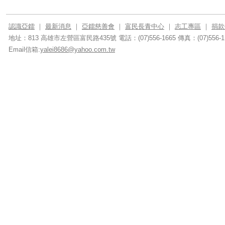
認識亞鐳
｜
最新消息
｜
亞鐳慈善會
｜
富民長青中心
｜
志工專區
｜
捐款
地址：813 高雄市左營區富民路435號
電話：(07)556-1665
傳真：(07)556-1
Email信箱:
yalei8686@yahoo.com.tw