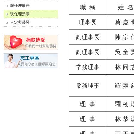
歷任理事長
職 稱
姓 名
現任理監事
理事長
蔡 慶 
肯定與榮耀
副理事長
陳 宗 
副理事長
吳 金 
常務理事
林 同 
常務理事
羅 雍 
理 事
羅 栩 
理 事
林 恭 