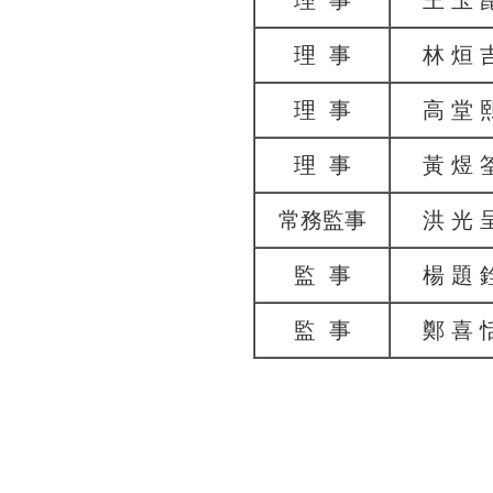
理 事
王 玉 
理 事
林 烜 
理 事
高 堂 
理 事
黃 煜 
常務監事
洪 光 
監 事
楊 題 
監 事
鄭 喜 