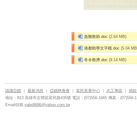
急難救助.doc
(2.64 MB)
港都助學文字檔.doc
(5.04 MB
冬令救濟.doc
(9.14 MB)
認識亞鐳
｜
最新消息
｜
亞鐳慈善會
｜
富民長青中心
｜
志工專區
｜
捐款
地址：813 高雄市左營區富民路435號
電話：(07)556-1665
傳真：(07)556-1
Email信箱:
yalei8686@yahoo.com.tw