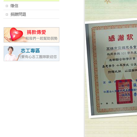
徵信
捐贈問題