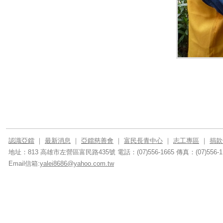
認識亞鐳
｜
最新消息
｜
亞鐳慈善會
｜
富民長青中心
｜
志工專區
｜
捐款
地址：813 高雄市左營區富民路435號
電話：(07)556-1665
傳真：(07)556-1
Email信箱:
yalei8686@yahoo.com.tw