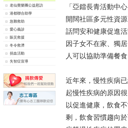
「亞鐳長青活動中心
老仙覺樂團公益慰訪
港都聯合助學
開闊社區多元性資源
急難救助
愛心義診
話問安和健康促進活
賑災救援
因子女不在家、獨居
冬令救濟
捐血活動
人可以協助準備餐食
失智症宣導
近年來，慢性疾病已
起慢性疾病的原因很
以促進健康，飲食不
剩，飲食習慣趨向於