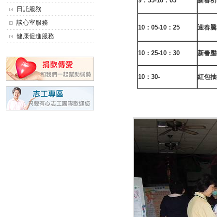
9
：55-10：05
新春祈
日託服務
談心室服務
10
：05-10：25
迎春騰
健康促進服務
10
：25-10：30
新春壓
10
：30-
紅包抽