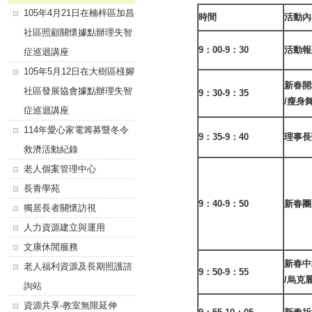
105年4月21日在楠梓區加昌
時間
活動內
社區照顧關懷據點辦理失智
9
：00-9：30
活動報
症巡迴講座
105年5月12日在大樹區檨腳
新春開
社區發展協會據點辦理失智
9
：30-9：35
/
瘦身
症巡迴講座
114年愛心家電籌募暨冬令
9
：35-9：40
理事長
救濟活動紀錄
老人個案管理中心
長青學苑
9
：40-9：50
新春團
獨居長者關懷訪視
人力資源建立與運用
文康休閒服務
新春中
老人福利資源及長期照護諮
9
：50-9：55
/
烏克
詢站
資源共享-教室無限延伸