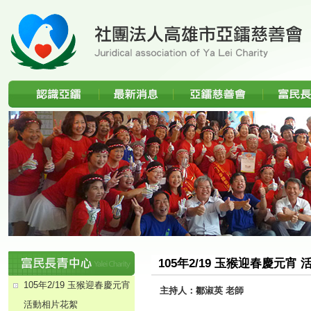
105年2/19 玉猴迎春慶元宵
分類選單
105年2/19 玉猴迎春慶元宵
主持人：鄒淑英 老師
活動相片花絮